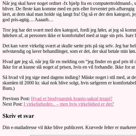
Når jeg skal have noget ordnet -fx hjælp fra en computertroldmand-, sp
bliver. De fleste kan komme med en pris eller forventet pris afhængig t
lært, at dem skal man holde sig langt fra! Og så er der den kategori, j
god pris-agtig… Aaaarh…
Tror jeg har det svært med den kategori, fordi jeg føler, at jeg så kom
følelsen af, at personen ikke er komfortabel med at tage sin pris. Især h
Det kan være virkelig svært at skulle sætte pris på sig selv. Jeg har hel
selvstændig og laver behandlinger, som er det, der skal betale min løn
Hvad gør jeg så, når jeg får en melding om “jeg finder en god pris til 
Ikke for at kunne slå noget af prisen, hvis en vil forhandle. Ikke for 
Så hvad vil jeg sige med dagens indlæg? Måske noget i stil med, at de d
skamlen til 2000 kr. skal nok blive solgt, hvis sælgeren er komfortabel 
Bum.)
2017-
Previous Post:
Hvad er biodynamisk kranio-sakral terapi?
04-
Next Post:
I virkeligheden.. – men hvis virkelighed er det?
05
Skriv et svar
Din e-mailadresse vil ikke blive publiceret.
Krævede felter er marker