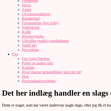
Fordøjelse
Stress
Angst
Overgangsalderen
Barnløshed
Forstoppelse (hos baby)
Natteskræk
Kolik
Hjernerystelse
Ufrivillig (natlig) vandladning
Taktil sky
Hovedpine
Om
Om Anja Opstrup
Priser og anden info
Kontakt
Hvor mange behandlinger skal der til?
blog
Persondataforordning
Det her indlæg handler en slags 
Dette er noget, som har været undervejs nogle dage, efter jeg fik et bu