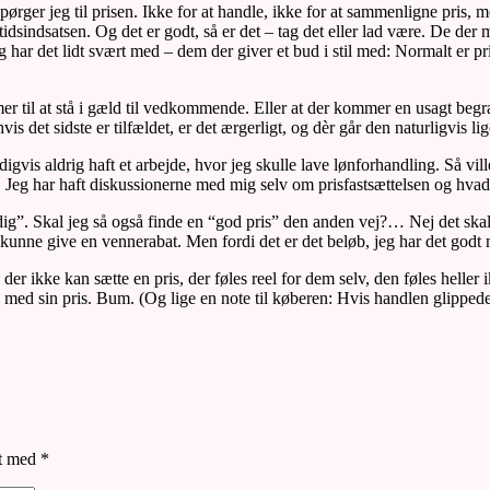
ørger jeg til prisen. Ikke for at handle, ikke for at sammenligne pris,
idsindsatsen. Og det er godt, så er det – tag det eller lad være. De der
eg har det lidt svært med – dem der giver et bud i stil med: Normalt er pr
mer til at stå i gæld til vedkommende. Eller at der kommer en usagt begræ
vis det sidste er tilfældet, er det ærgerligt, og dèr går den naturligvis li
digvis aldrig haft et arbejde, hvor jeg skulle lave lønforhandling. Så vil
. Jeg har haft diskussionerne med mig selv om prisfastsættelsen og hvad
dig”. Skal jeg så også finde en “god pris” den anden vej?… Nej det skal 
at kunne give en vennerabat. Men fordi det er det beløb, jeg har det godt
er ikke kan sætte en pris, der føles reel for dem selv, den føles heller
med sin pris. Bum. (Og lige en note til køberen: Hvis handlen glippede, el
et med
*