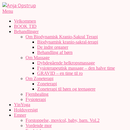
Skip
to
Anja
Secondary
Menu
content
Navigation
Opstrup
Velkommen
Menu
BOOK TID
Behandlinger
Om Biodynamisk Kranio-Sakral Terapi
Biodynamisk kranio-sakral-terapi
De indre organer
Behandling af børn
Om Massage
Dybdegående helkropsmassage
Fysioterapeutisk massage – den halve time
GRAVID – en time til ro
Om Zoneterapi
Zoneterapi
Zoneterapi til børn og teenagere
Fjernhealing
Fysioterapi
YinYoga
Holdoversigt
Emner
Forstoppelse, movicol, baby, barn. Vol.2
Vordende mor