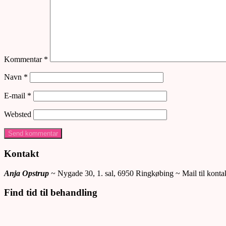
Kommentar
*
Navn
*
E-mail
*
Websted
Kontakt
Anja Opstrup
~ Nygade 30, 1. sal, 6950 Ringkøbing ~ Mail til kon
Find tid til behandling