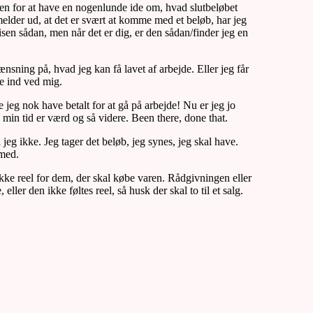
 men for at have en nogenlunde ide om, hvad slutbeløbet
 melder ud, at det er svært at komme med et beløb, har jeg
isen sådan, men når det er dig, er den sådan/finder jeg en
nsning på, hvad jeg kan få lavet af arbejde. Eller jeg får
ge ind ved mig.
le jeg nok have betalt for at gå på arbejde! Nu er jeg jo
 min tid er værd og så videre. Been there, done that.
jeg ikke. Jeg tager det beløb, jeg synes, jeg skal have.
 med.
 ikke reel for dem, der skal købe varen. Rådgivningen eller
ler den ikke føltes reel, så husk der skal to til et salg.