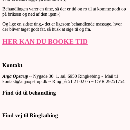
Behandlingen varer en time, så der er tid og ro til at komme godt op
på briksen og ned af den igen;-)
Og lige en sidste ting,- det er ligesom behandlende massage, hvor
der bliver taget godt fat, så husk at sige til og fra.
HER KAN DU BOOKE TID
2019-
Kontakt
01-
08
Anja Opstrup
~ Nygade 30, 1. sal, 6950 Ringkøbing ~ Mail til
kontakt@anjaopstrup.dk ~ Ring på 51 21 02 05 ~ CVR 29251754
Find tid til behandling
Find vej til Ringkøbing