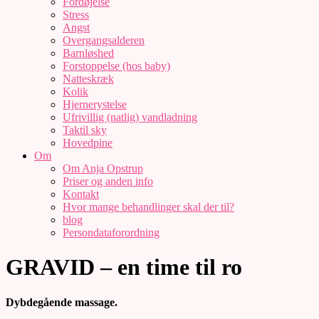
Fordøjelse
Stress
Angst
Overgangsalderen
Barnløshed
Forstoppelse (hos baby)
Natteskræk
Kolik
Hjernerystelse
Ufrivillig (natlig) vandladning
Taktil sky
Hovedpine
Om
Om Anja Opstrup
Priser og anden info
Kontakt
Hvor mange behandlinger skal der til?
blog
Persondataforordning
GRAVID – en time til ro
Dybdegående massage.