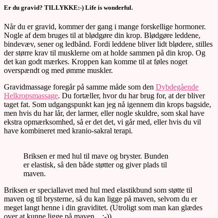
Er du gravid? TILLYKKE:-) Life is wonderful.
Når du er gravid, kommer der gang i mange forskellige hormoner.
Nogle af dem bruges til at blødgøre din krop. Blødgøre leddene,
bindevæv, sener og ledbånd. Fordi leddene bliver lidt blødere, stilles
der større krav til musklerne om at holde sammen på din krop. Og
det kan godt mærkes. Kroppen kan komme til at føles noget
overspændt og med ømme muskler.
Gravidmassage foregår på samme måde som den
Dybdegående
Helkropsmassage
. Du fortæller, hvor du har brug for, at der bliver
taget fat. Som udgangspunkt kan jeg nå igennem din krops bagside,
men hvis du har lår, der larmer, eller nogle skuldre, som skal have
ekstra opmærksomhed, så er det det, vi går med, eller hvis du vil
have kombineret med kranio-sakral terapi.
Briksen er med hul til mave og bryster. Bunden
er elastisk, så den både støtter og giver plads til
maven.
Briksen er speciallavet med hul med elastikbund som støtte til
maven og til brysterne, så du kan ligge på maven, selvom du er
meget langt henne i din graviditet. (Utroligt som man kan glædes
over at kunne ligge på maven…;-))