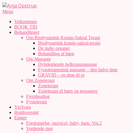
Skip
to
Anja
Secondary
Menu
content
Navigation
Opstrup
Velkommen
Menu
BOOK TID
Behandlinger
Om Biodynamisk Kranio-Sakral Terapi
Biodynamisk kranio-sakral-terapi
De indre organer
Behandling af børn
Om Massage
Dybdegående helkropsmassage
Fysioterapeutisk massage – den halve time
GRAVID – en time til ro
Om Zoneterapi
Zoneterapi
Zoneterapi til børn og teenagere
Fjernhealing
Fysioterapi
YinYoga
Holdoversigt
Emner
Forstoppelse, movicol, baby, barn. Vol.2
Vordende mor