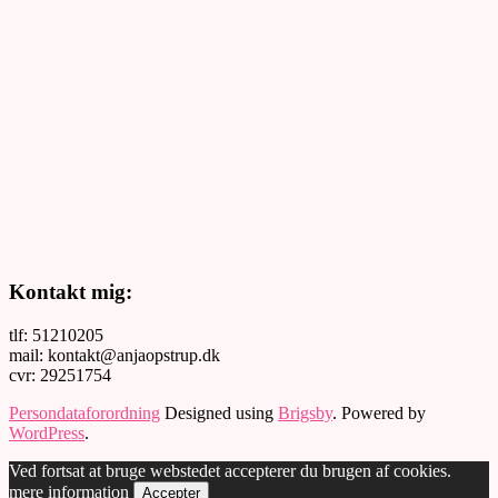
Kontakt mig:
tlf: 51210205
mail: kontakt@anjaopstrup.dk
cvr: 29251754
Persondataforordning
Designed using
Brigsby
. Powered by
WordPress
.
Ved fortsat at bruge webstedet accepterer du brugen af cookies.
mere information
Accepter