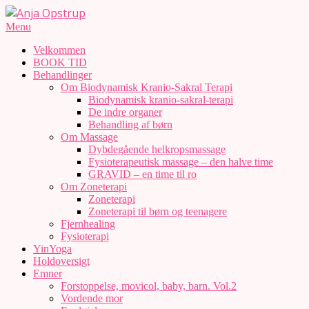
Skip
to
Anja
Secondary
Menu
content
Navigation
Opstrup
Velkommen
Menu
BOOK TID
Behandlinger
Om Biodynamisk Kranio-Sakral Terapi
Biodynamisk kranio-sakral-terapi
De indre organer
Behandling af børn
Om Massage
Dybdegående helkropsmassage
Fysioterapeutisk massage – den halve time
GRAVID – en time til ro
Om Zoneterapi
Zoneterapi
Zoneterapi til børn og teenagere
Fjernhealing
Fysioterapi
YinYoga
Holdoversigt
Emner
Forstoppelse, movicol, baby, barn. Vol.2
Vordende mor