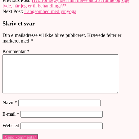
Previous Post:
Hvorfor begynder min mave altid at rumle og sige
11-
lyde, når jeg er til behandling???
24
Next Post:
Langsomhed med yinyoga
Skriv et svar
Din e-mailadresse vil ikke blive publiceret.
Krævede felter er
markeret med
*
Kommentar
*
Navn
*
E-mail
*
Websted