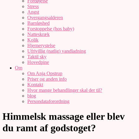
Fordøjelse
Stress
Angst
Overgangsalderen
Barnløshed
Forstoppelse (hos baby)
Natteskræk
Kolik
Hjernerystelse
Ufrivillig (natlig) vandladning
Taktil sky
Hovedpine
Om
Om Anja Opstrup
Priser og anden info
Kontakt
Hvor mange behandlinger skal der til?
blog
Persondataforordning
Himmelsk massage eller blev
du ramt af godstoget?