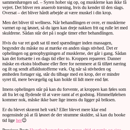
sammenhængen ud. – Syren hober sig op, og musklerne kan ikke få
vejret. Det bliver ren anaerob træning, hvis du kender til den slags.
Oversat – det bliver hårdt arbejde at være muskel i din krop.
Men det bliver til wellness. Når behandlingen er ovre, er musklerne
varmet op og løsnet, så du igen kan dreje nakken frit og rulle let med
skuldrene. Sådan står det på i nogle timer efter behandlingen.
Hvis du var ret godt sat til med spændinger inden massagen,
begynder du måske nu at mærke en anden slags stivhed. Det er
ophelingen og genopbygningen af musklerne, der går i gang. Sådan
kan det fortsætte i en dags tid eller to. Kroppen reparerer. Danner
måske en ekstra blodbane eller flere for nemmere at få tilført næring
og ilt og sendt affaldsstofferne væk. Og når så stivheden og
ømheden fortager sig, står du tilbage med en krop, der er mindre
syret til, mere bevægelig og kan holde til lidt mere end før.
Imens ophelingen står på kan du forvente, at kroppen kan føles som
alt fra let og flydende til at være ramt af et godstog. Himmelfølelsen
kommer nok, måske ikke bare lige imens du ligger på briksen.
Er du blevet skræmt helt væk? Eller blevet mere klar end
nogensinde på at få løsnet de der stramme skuldre, så kan du booke
tid lige
her
😉
2020-