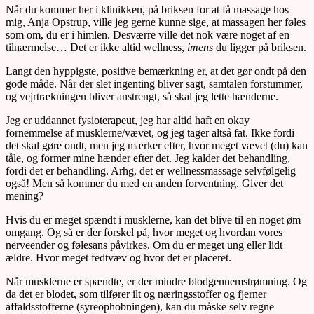
Når du kommer her i klinikken, på briksen for at få massage hos
mig, Anja Opstrup, ville jeg gerne kunne sige, at massagen her føles
som om, du er i himlen. Desværre ville det nok være noget af en
tilnærmelse… Det er ikke altid wellness,
imens
du ligger på briksen.
Langt den hyppigste, positive bemærkning er, at det gør ondt på den
gode måde. Når der slet ingenting bliver sagt, samtalen forstummer,
og vejrtrækningen bliver anstrengt, så skal jeg lette hænderne.
Jeg er uddannet fysioterapeut, jeg har altid haft en okay
fornemmelse af musklerne/vævet, og jeg tager altså fat. Ikke fordi
det skal gøre ondt, men jeg mærker efter, hvor meget vævet (du) kan
tåle, og former mine hænder efter det. Jeg kalder det behandling,
fordi det er behandling. Arhg, det er wellnessmassage selvfølgelig
også! Men så kommer du med en anden forventning. Giver det
mening?
Hvis du er meget spændt i musklerne, kan det blive til en noget øm
omgang. Og så er der forskel på, hvor meget og hvordan vores
nerveender og følesans påvirkes. Om du er meget ung eller lidt
ældre. Hvor meget fedtvæv og hvor det er placeret.
Når musklerne er spændte, er der mindre blodgennemstrømning. Og
da det er blodet, som tilfører ilt og næringsstoffer og fjerner
affaldsstofferne (syreophobningen), kan du måske selv regne