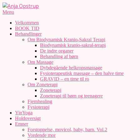
Skip
to
Anja
Secondary
Menu
content
Navigation
Opstrup
Velkommen
Menu
BOOK TID
Behandlinger
Om Biodynamisk Kranio-Sakral Terapi
Biodynamisk kranio-sakral-terapi
De indre organer
Behandling af børn
Om Massage
Dybdegående helkropsmassage
Fysioterapeutisk massage – den halve time
GRAVID – en time til ro
Om Zoneterapi
Zoneterapi
Zoneterapi til børn og teenagere
Fjernhealing
Fysioterapi
YinYoga
Holdoversigt
Emner
Forstoppelse, movicol, baby, barn. Vol.2
Vordende mor