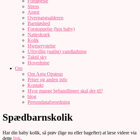
Fordøjelse
Stress
Angst
Overgangsalderen
Barnløshed
Forstoppelse (hos baby)
Natteskræk
Kolik
Hjernerystelse
Ufrivillig (natlig) vandladning
Taktil sky
Hovedpine
Om
Om Anja Opstrup
Priser og anden info
Kontakt
Hvor mange behandlinger skal der til?
blog
Persondataforordning
Spædbarnskolik
Har din baby kolik, så prøv (lige nu eller bagefter) at læse videre via
dette
link
.