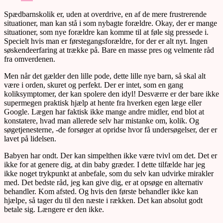
Spædbarnskolik er, uden at overdrive, en af de mere frustrerende
situationer, man kan stå i som nybagte forældre. Okay, der er mange
situationer, som nye forældre kan komme til at føle sig pressede i.
Specielt hvis man er førstegangsforældre, for der er alt nyt. Ingen
søskendeerfaring at trække på. Bare en masse pres og velmente råd
fra omverdenen.
Men når det gælder den lille pode, dette lille nye barn, så skal alt
være i orden, skuret og perfekt. Der er intet, som en gang
koliksymptomer, der kan spolere den idyl! Desværre er der bare ikke
supermegen praktisk hjælp at hente fra hverken egen læge eller
Google. Lægen har faktisk ikke mange andre midler, end blot at
konstatere, hvad man allerede selv har mistanke om, kolik. Og
søgetjenesterne, -de forsøger at opridse hvor få undersøgelser, der er
lavet på lidelsen.
Babyen har ondt. Der kan simpelthen ikke være tvivl om det. Det er
ikke for at genere dig, at din baby græder. I dette tilfælde har jeg
ikke noget trykpunkt at anbefale, som du selv kan udvirke mirakler
med. Det bedste råd, jeg kan give dig, er at opsøge en alternativ
behandler. Kom afsted. Og hvis den første behandler ikke kan
hjælpe, så tager du til den næste i rækken. Det kan absolut godt
betale sig. Længere er den ikke.