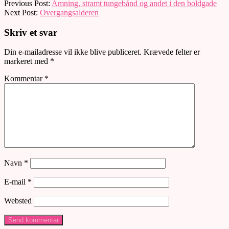
2018-
Previous Post:
Amning, stramt tungebånd og andet i den boldgade
11-
Next Post:
Overgangsalderen
03
Skriv et svar
Din e-mailadresse vil ikke blive publiceret.
Krævede felter er
markeret med
*
Kommentar
*
Navn
*
E-mail
*
Websted